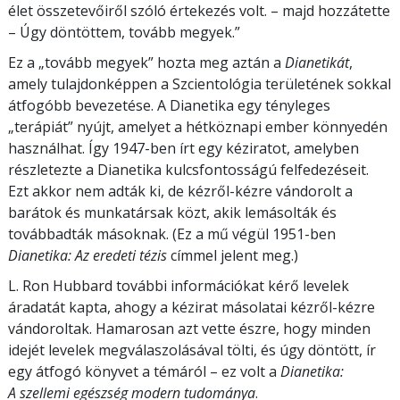
élet összetevőiről szóló értekezés volt. – majd hozzátette
– Úgy döntöttem, tovább megyek.”
Ez a „tovább megyek” hozta meg aztán a
Dianetikát
,
amely tulajdonképpen a Szcientológia területének sokkal
átfogóbb bevezetése. A Dianetika egy tényleges
„terápiát” nyújt, amelyet a hétköznapi ember könnyedén
használhat. Így 1947-ben írt egy kéziratot, amelyben
részletezte a Dianetika kulcsfontosságú felfedezéseit.
Ezt akkor nem adták ki, de kézről-kézre vándorolt a
barátok és munkatársak közt, akik lemásolták és
továbbadták másoknak. (Ez a mű végül 1951-ben
Dianetika: Az eredeti tézis
címmel jelent meg.)
L. Ron Hubbard további információkat kérő levelek
áradatát kapta, ahogy a kézirat másolatai kézről-kézre
vándoroltak. Hamarosan azt vette észre, hogy minden
idejét levelek megválaszolásával tölti, és úgy döntött, ír
egy átfogó könyvet a témáról – ez volt a
Dianetika:
A szellemi egészség modern tudománya
.