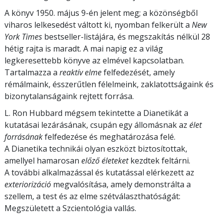
A könyv 1950. május 9-én jelent meg; a közönségből
viharos lelkesedést váltott ki, nyomban felkerült a
New
York Times
bestseller-listájára, és megszakítás nélkül 28
hétig rajta is
maradt. A mai napig ez a világ
legkeresettebb könyve az elmével kapcsolatban.
Tartalmazza a
reaktív elme
felfedezését, amely
rémálmaink, ésszerűtlen félelmeink, zaklatottságaink és
bizonytalanságaink rejtett forrása.
L. Ron Hubbard mégsem tekintette a Dianetikát a
kutatásai lezárásának, csupán
egy állomásnak az
élet
forrásának
felfedezése és meghatározása felé.
A Dianetika technikái olyan eszközt biztosítottak,
amellyel hamarosan
előző életeket
kezdtek feltárni.
A további alkalmazással és kutatással elérkezett az
exteriorizáció
megvalósítása, amely demonstrálta a
szellem, a test és az elme szétválaszthatóságát:
Megszületett a Szcientológia vallás.