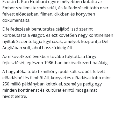
Ezután L. Ron Hubbard egyre mélyebben kutatta az
Ember szellemi természetét, és felfedezéseit több ezer
felvett előadásban, filmen, cikkben és könyvben
dokumentálta.
E felfedezések bemutatása céljából szó szerint
körbeutazta a világot, és ezt követően négy kontinensen
nyíltak Szcientológia Egyházak, amelyek központja Dél-
Angliában volt, ahol hosszú ideig élt.
Az elkövetkező években tovább folytatta a tárgy
fejlesztését, egészen 1986-ban bekövetkezett haláláig.
A hagyatéka több tízmilliónyi publikált szóból, felvett
előadásból és filmből áll,
könyvei és előadásai több mint
250 millió példányban keltek el, személye pedig egy
minden kontinenst és kultúrát érintő mozgalmat
hívott életre.