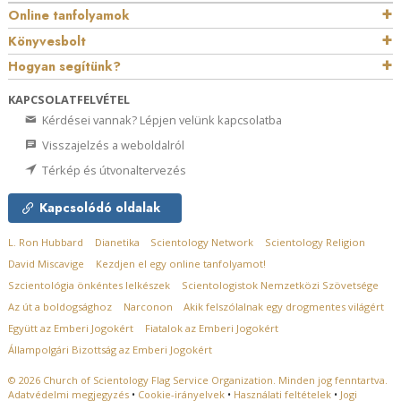
Online tanfolyamok
Könyvesbolt
Hogyan segítünk?
KAPCSOLATFELVÉTEL
Kérdései vannak? Lépjen velünk kapcsolatba
Visszajelzés a weboldalról
Térkép és útvonaltervezés
Kapcsolódó oldalak
L. Ron Hubbard
Dianetika
Scientology Network
Scientology Religion
David Miscavige
Kezdjen el egy online tanfolyamot!
Szcientológia önkéntes lelkészek
Scientologistok Nemzetközi Szövetsége
Az út a boldogsághoz
Narconon
Akik felszólalnak egy drogmentes világért
Együtt az Emberi Jogokért
Fiatalok az Emberi Jogokért
Állampolgári Bizottság az Emberi Jogokért
© 2026
Church of Scientology Flag Service Organization.
Minden jog fenntartva.
Adatvédelmi megjegyzés
•
Cookie-irányelvek
•
Használati feltételek
•
Jogi