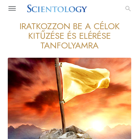
IRATKOZZON BE A CÉLOK
KITŰZÉSE ÉS ELÉRÉSE
TANFOLYAMRA