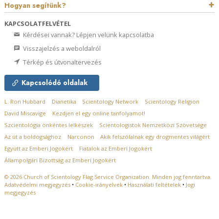
Hogyan segítünk?
KAPCSOLATFELVÉTEL
Kérdései vannak? Lépjen velünk kapcsolatba
Visszajelzés a weboldalról
Térkép és útvonaltervezés
Kapcsolódó oldalak
L. Ron Hubbard
Dianetika
Scientology Network
Scientology Religion
David Miscavige
Kezdjen el egy online tanfolyamot!
Szcientológia önkéntes lelkészek
Scientologistok Nemzetközi Szövetsége
Az út a boldogsághoz
Narconon
Akik felszólalnak egy drogmentes világért
Együtt az Emberi Jogokért
Fiatalok az Emberi Jogokért
Állampolgári Bizottság az Emberi Jogokért
© 2026
Church of Scientology Flag Service Organization.
Minden jog fenntartva.
Adatvédelmi megjegyzés
•
Cookie-irányelvek
•
Használati feltételek
•
Jogi
megjegyzés