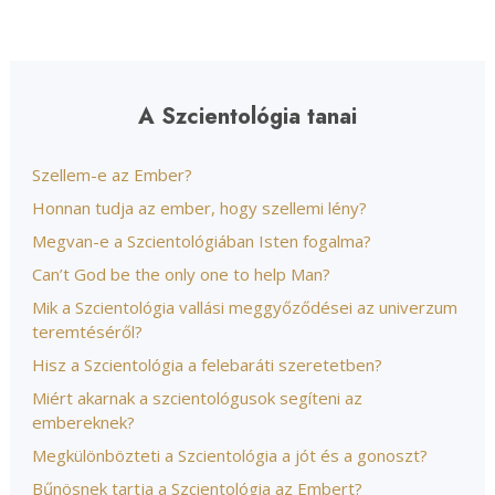
A Szcientológia tanai
Szellem-e az Ember?
Honnan tudja az ember, hogy szellemi lény?
Megvan-e a Szcientológiában Isten fogalma?
Can’t God be the only one to help Man?
Mik a Szcientológia vallási meggyőződései az univerzum
teremtéséről?
Hisz a Szcientológia a felebaráti szeretetben?
Miért akarnak a szcientológusok segíteni az
embereknek?
Megkülönbözteti a Szcientológia a jót és a gonoszt?
Bűnösnek tartja a Szcientológia az Embert?