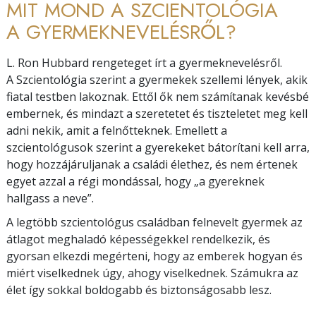
MIT MOND A SZCIENTOLÓGIA
A GYERMEKNEVELÉSRŐL?
L. Ron Hubbard rengeteget írt a gyermeknevelésről.
A Szcientológia szerint a gyermekek szellemi lények, akik
fiatal testben lakoznak. Ettől ők nem számítanak kevésbé
embernek, és mindazt a szeretetet és tiszteletet meg kell
adni nekik, amit a felnőtteknek. Emellett a
szcientológusok szerint a gyerekeket bátorítani kell arra,
hogy hozzájáruljanak a családi élethez, és nem értenek
egyet azzal a régi mondással, hogy „a gyereknek
hallgass a neve”.
A legtöbb szcientológus családban felnevelt gyermek az
átlagot meghaladó képességekkel rendelkezik, és
gyorsan elkezdi megérteni, hogy az emberek hogyan és
miért viselkednek úgy, ahogy viselkednek. Számukra az
élet így sokkal boldogabb és biztonságosabb lesz.