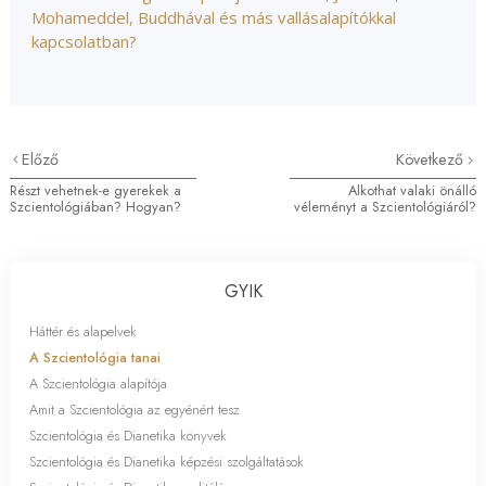
Mohameddel, Buddhával és más vallásalapítókkal
kapcsolatban?
Előző
Következő
Részt vehetnek-e gyerekek a
Alkothat valaki önálló
Szcientológiában? Hogyan?
véleményt a Szcientológiáról?
GYIK
Háttér és alapelvek
A Szcientológia tanai
A Szcientológia alapítója
Amit a Szcientológia az egyénért tesz
Szcientológia és Dianetika könyvek
Szcientológia és Dianetika képzési szolgáltatások