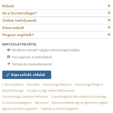
Rólunk
Mi a Szcientológia?
Online tanfolyamok
Könyvesbolt
Hogyan segítünk?
KAPCSOLATFELVÉTEL
Kérdései vannak? Lépjen velünk kapcsolatba
Visszajelzés a weboldalról
Térkép és útvonaltervezés
Kapcsolódó oldalak
L. Ron Hubbard
Dianetika
Scientology Network
Scientology Religion
David Miscavige
Kezdjen el egy online tanfolyamot!
Szcientológia önkéntes lelkészek
Scientologistok Nemzetközi Szövetsége
Az út a boldogsághoz
Narconon
Akik felszólalnak egy drogmentes világért
Együtt az Emberi Jogokért
Fiatalok az Emberi Jogokért