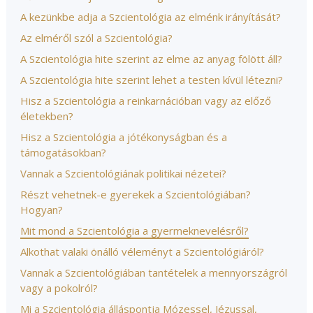
A kezünkbe adja a Szcientológia az elménk irányítását?
Az elméről szól a Szcientológia?
A Szcientológia hite szerint az elme az anyag fölött áll?
A Szcientológia hite szerint lehet a testen kívül létezni?
Hisz a Szcientológia a reinkarnációban vagy az előző
életekben?
Hisz a Szcientológia a jótékonyságban és a
támogatásokban?
Vannak a Szcientológiának politikai nézetei?
Részt vehetnek-e gyerekek a Szcientológiában?
Hogyan?
Mit mond a Szcientológia a gyermeknevelésről?
Alkothat valaki önálló véleményt a Szcientológiáról?
Vannak a Szcientológiában tantételek a mennyországról
vagy a pokolról?
Mi a Szcientológia álláspontja Mózessel, Jézussal,