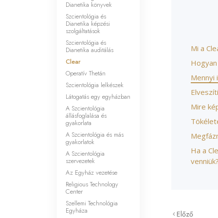
Dianetika könyvek
Szcientológia és
Dianetika képzési
szolgáltatások
Szcientológia és
Mi a Cle
Dianetika auditálás
Clear
Hogyan v
Operatív Thetán
Mennyi i
Szcientológia lelkészek
Elveszít
Látogatás egy egyházban
Mire kép
A Szcientológia
állásfoglalása és
Tökélet
gyakorlata
A Szcientológia és más
Megfázn
gyakorlatok
Ha a Cle
A Szcientológia
szervezetek
venniük
Az Egyház vezetése
Religious Technology
Center
Szellemi Technológia
Egyháza
Előző