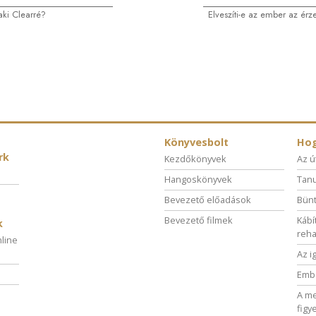
aki Clearré?
Elveszíti-e az ember az érz
Könyvesbolt
Hog
rk
Kezdőkönyvek
Az ú
Hangoskönyvek
Tanu
Bevezető előadások
Bünt
Bevezető filmek
Kábí
k
reha
nline
Az i
Embe
A me
figy