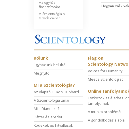
Az egyház
Hogyan válik val
finanszírozása
A Szcientológia a
társadalomban
Rólunk
Flag on
Scientology Netwo
Egyházunk belülről
Voices for Humanity
Megnyitó
Meet a Scientologist
Mi a Szcientológia?
Online tanfolyamo
Az Alapító, L. Ron Hubbard
Eszközök az élethez: o
A Szcientológia tanai
tanfolyamok
Mi a Dianetika?
A munka problémái
Háttér és eredet
A gondolkodás alapjai
Kódexek és hitvallások