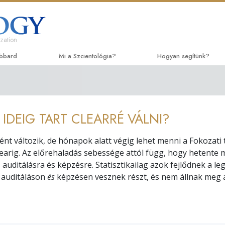
zation
ubbard
Mi a Szcientológia?
Hogyan segítünk?
Hittételek és gyakorlatok
Az út a boldogsághoz
Ke
A Szcientológia hitvallásai és kódexei
Applied Scholastics
Ha
IDEIG TART CLEARRÉ VÁLNI?
Mit mondanak a szcientológusok
Criminon
Be
a Szcientológiáról?
nt változik, de hónapok alatt végig lehet menni a Fokozati 
Narconon
Be
Ismerjen meg egy szcientológust!
earig. Az előrehaladás sebessége attól függ, hogy hetente 
Az igazság a drogokró
Ke
ő auditálásra és képzésre. Statisztikailag azok fejlődnek a 
Látogatás egy egyházban
v auditáláson
és
képzésen vesznek részt, és nem állnak meg 
Együtt az Emberi Jogok
A Szcientológia alapelvei
Állampolgári Bizottság
Bevezetés a Dianetikába
Jogokért