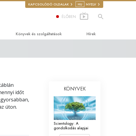
KAPCSOLÓDÓ OLDALAK
HU
NYELV
ÉLŐBEN
Könyvek és szolgáltatások
Hírek
zdőkönyvek
ngoskönyvek
vezető előadások
táblán
vezető filmek
KÖNYVEK
mennyi időt
l
zdő szolgáltatások
leggyorsabban,
az úton.
ért
 az Emberi
Scientology: A
gondolkodás alapjai