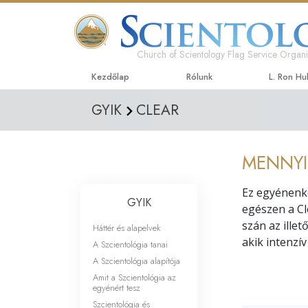
Church of Scientology Flag Service Organi
Kezdőlap
Rólunk
L. Ron H
GYIK
CLEAR
MENNYI 
Ez egyénenké
GYIK
egészen a Cl
szán az illet
Háttér és alapelvek
akik intenzí
A Szcientológia tanai
A Szcientológia alapítója
Amit a Szcientológia az
egyénért tesz
Szcientológia és