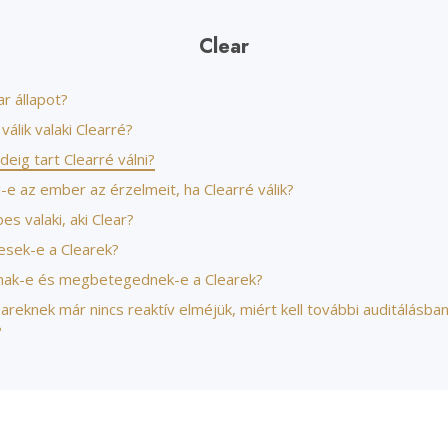
Szeretet és gyűlölet –
Szcientológia önkéntes
Mi a nagyság?
Clear
ar állapot?
álik valaki Clearré?
deig tart Clearré válni?
i-e az ember az érzelmeit, ha Clearré válik?
es valaki, aki Clear?
esek-e a Clearek?
ak-e és megbetegednek-e a Clearek?
areknek már nincs reaktív elméjük, miért kell további auditálásba
?