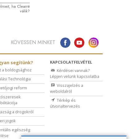
elmeit, ha Clearré
válik?
KÖVESSEN MINKET
KAPCSOLATFELVÉTEL
yan segítünk?
t a boldogsághoz
Kérdései vannak?
Lépjen velünk kapcsolatba
lási Technológia
Visszajelzés a
etőjogi reform
weboldalról
tószeresek
Térkép és
bilitációja
útvonaltervezés
gazság a drogokról
ri jogok
ntális egészség
elése