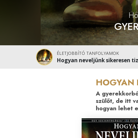
Ho
GYE
ÉLETJOBBÍTÓ TANFOLYAMOK
Hogyan neveljünk sikeresen t
HOGYAN 
A gyerekkorból
szülőt, de itt
hogyan lehet 