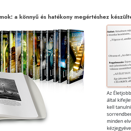
yamok: a könnyű és hatékony megértéshez készült
Az Életjob
által kifej
kell tanuln
sorrendben
minden elvé
kézjegyével