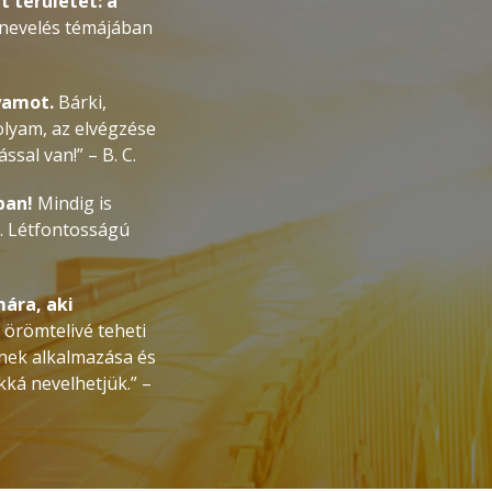
 területét: a
knevelés témájában
yamot.
Bárki,
olyam, az elvégzése
sal van!” – B. C.
ban!
Mindig is
m. Létfontosságú
ára, aki
 örömtelivé teheti
nek alkalmazása és
ká nevelhetjük.” –