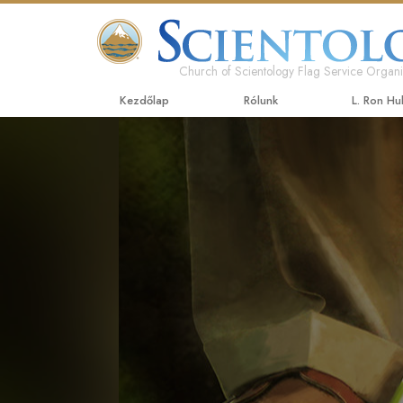
Church of Scientology Flag Service Organi
Kezdőlap
Rólunk
L. Ron H