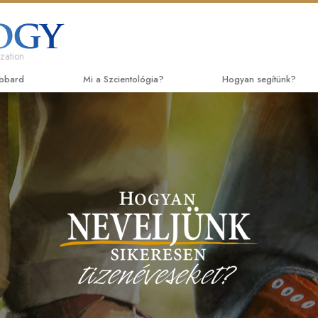
zation
ubbard
Mi a Szcientológia?
Hogyan segítünk?
Hittételek és gyakorlatok
Az út a boldogsághoz
Ke
A Szcientológia hitvallásai és kódexei
Applied Scholastics
Ha
Mit mondanak a szcientológusok
Criminon
Be
a Szcientológiáról?
Narconon
Be
Ismerjen meg egy szcientológust!
Az igazság a drogokró
Ke
Látogatás egy egyházban
Együtt az Emberi Jogok
A Szcientológia alapelvei
Állampolgári Bizottság
Bevezetés a Dianetikába
Jogokért