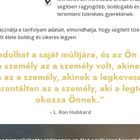
segítsen ragyogóbb, boldogabb és 
teremteni tizenéves gyerekének.
asználja e tanfolyam adatait, elmondhatja, hogy segített ti
t élete boldog és sikeres legyen.
olhat a saját múltjára, és az Ön 
 személy az a személy volt, akin
És az a személy, akinek a legkeves
arantáltan az a személy, aki a le
okozza Önnek.”
– L. Ron Hubbard