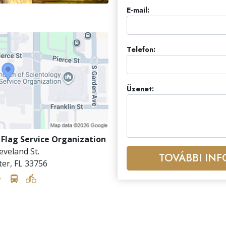
E-mail:
Telefon:
Üzenet:
 Flag Service Organization
eveland St.
TOVÁBBI IN
ter
,
FL
33756