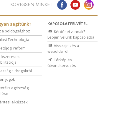
KÖVESSEN MINKET
KAPCSOLATFELVÉTEL
yan segítünk?
t a boldogsághoz
Kérdései vannak?
Lépjen velünk kapcsolatba
lási Technológia
Visszajelzés a
etőjogi reform
weboldalról
tószeresek
Térkép és
bilitációja
útvonaltervezés
gazság a drogokról
ri jogok
ntális egészség
elése
ntes lelkészek