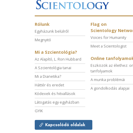
Rólunk
Flag on
Scientology Netwo
Egyházunk belülről
Voices for Humanity
Megnyitó
Meet a Scientologist
Mi a Szcientológia?
Online tanfolyamo
Az Alapító, L. Ron Hubbard
Eszközök az élethez: o
A Szcientológia tanai
tanfolyamok
Mi a Dianetika?
A munka problémái
Háttér és eredet
A gondolkodás alapjai
Kódexek és hitvallások
Látogatás egy egyházban
GYIK
Kapcsolódó oldalak