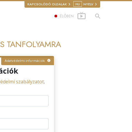
KAPCSOLÓDÓ OLDALAK
HU
NYELV
ÉLŐBEN
TÁS TANFOLYAMRA
Adatvédelmi információk
ációk
édelmi szabályzatot
.