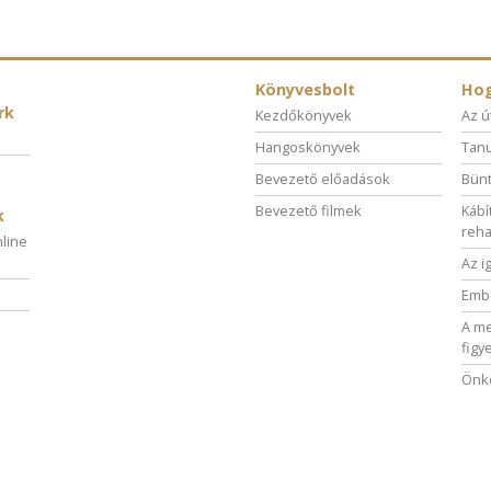
Könyvesbolt
Hog
rk
Kezdőkönyvek
Az ú
Hangoskönyvek
Tanu
Bevezető előadások
Bünt
Bevezető filmek
Kábí
k
reha
nline
Az i
Embe
A me
figy
Önké